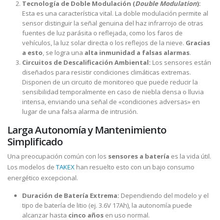
Tecnología de Doble Modulación (
Double Modulation
):
Esta es una característica vital. La doble modulación permite al
sensor distinguir la señal genuina del haz infrarrojo de otras
fuentes de luz parásita o reflejada, como los faros de
vehículos, la luz solar directa o los reflejos de la nieve.
Gracias
a esto
, se logra una
alta inmunidad a falsas alarmas
.
Circuitos de Descalificación Ambiental:
Los sensores están
diseñados para resistir condiciones climáticas extremas.
Disponen de un circuito de monitoreo que puede reducir la
sensibilidad temporalmente en caso de niebla densa o lluvia
intensa, enviando una señal de «condiciones adversas» en
lugar de una falsa alarma de intrusión.
Larga Autonomía y Mantenimiento
Simplificado
Una preocupación común con los
sensores a batería
es la vida útil.
Los modelos de
TAKEX
han resuelto esto con un bajo consumo
energético excepcional.
Duración de Batería Extrema:
Dependiendo del modelo y el
tipo de batería de litio (ej. 3.6V 17Ah), la autonomía puede
alcanzar hasta
cinco años
en uso normal.