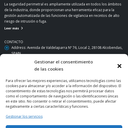
La seguridad perimetral es ampliamente utilizada en todos los ámbitos
de la industria, donde proporcionan una herramienta eficaz para la
gestión automatizada de las funciones de vigilancia en recintos de alto
riesgo de intrusión o fuga.
Leer más
CONTACTO
Address:
Avenida de Valdelaparra Nº 76, Local 2, 28108 Alcobendas,
SPAIN
Gestionar el consentimiento
Phone:
+34 916621688
de las cookies
Email:
comercial@sicuralia.com
Para ofrecer las mejores experiencias, utilizamos tecnologías como las
Políticas de protección de datos
cookies para almacenar y/o acceder a la información del dispositivo. El
consentimiento de estas tecnologías nos permitirá procesar datos
Sitemap
como el comportamiento de navegación o las identificaciones únicas
en este sitio. No consentir o retirar el consentimiento, puede afectar
Políticas de calidad
negativamente a ciertas características y funciones.
Contacto
Gestionar los servicios
Política de cookies (UE)