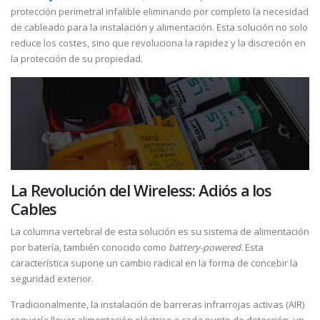
protección perimetral infalible eliminando por completo la necesidad
de cableado para la instalación y alimentación. Esta solución no solo
reduce los costes, sino que revoluciona la rapidez y la discreción en
la protección de su propiedad.
La Revolución del Wireless: Adiós a los
Cables
La columna vertebral de esta solución es su sistema de alimentación
por batería, también conocido como
battery-powered
. Esta
característica supone un cambio radical en la forma de concebir la
seguridad exterior.
Tradicionalmente, la instalación de barreras infrarrojas activas (AIR)