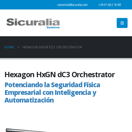
comercial@sicuralia.com
+34 91 662 16 88
HOME
HEXAGON HXGN DC3 ORCHESTRATOR
Hexagon HxGN dC3 Orchestrator
Potenciando la Seguridad Física
Empresarial con Inteligencia y
Automatización