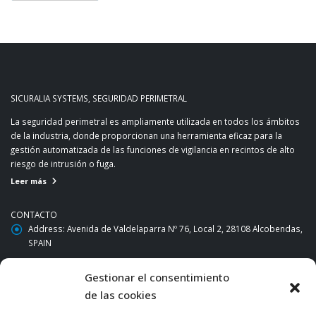
SICURALIA SYSTEMS, SEGURIDAD PERIMETRAL
La seguridad perimetral es ampliamente utilizada en todos los ámbitos
de la industria, donde proporcionan una herramienta eficaz para la
gestión automatizada de las funciones de vigilancia en recintos de alto
riesgo de intrusión o fuga.
Leer más
CONTACTO
Address:
Avenida de Valdelaparra Nº 76, Local 2, 28108 Alcobendas,
SPAIN
Phone:
+34 916621688
Gestionar el consentimiento
Email:
comercial@sicuralia.com
de las cookies