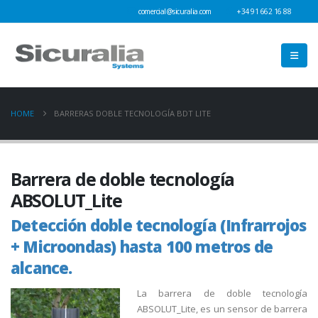
comercial@sicuralia.com
+34 91 662 16 88
HOME
BARRERAS DOBLE TECNOLOGÍA BDT LITE
Barrera de doble tecnología
ABSOLUT_Lite
Detección doble tecnología (Infrarrojos
+ Microondas) hasta 100 metros de
alcance.
La barrera de doble tecnología
ABSOLUT_Lite, es un sensor de barrera